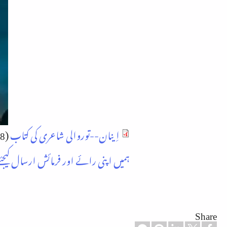
اِینان--توروالی شاعری کی کتاب
(12.08 میگا بائٹ)
ہمیں اپنی رائے اور فرمائش ارسال کیجئے
Share