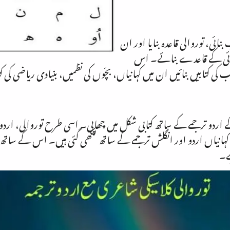
ائی، توروالی قاعدہ بنایا اور ان
ڑھائی کے قاعدے بنائے۔ اس
ی کتابیں بنائیں ان میں کہانیاں، بچّوں کی نظمیں، بنیادی ریاضی کی کتا
ے اردو ترجمے کے ساتھ کتابی شکل میں چھاپی۔ اسی طرح توروالی، اردو 
وک کہانیاں اردو اور انگلش ترجمے کے ساتھ لکھی گئی ہیں۔ اس کے سات
ے۔