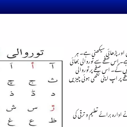
ی اور پڑھائی سیکھنی ہے۔ ہر
ے۔ اس صفحے سے توروالی بھائی
کھیں گے۔ اس صفحے پر توروالی
 پر اپ اپنی لکھی ہوئی چیزیں
ادارہ برائے تعلیم و ترقی کی