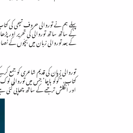
پہلے ہم نے توروالی حروف تہجی کی کتاب بن
کے ساتھ ساتھ توروالی کی تحریر اور پ
کے بعد توروالی زبان میں بچّوں کے نصاب ک
توروالی زبان کی قدیم شاعری کو جمع کرک
کتاب، ”کُوکُو باچا’ جس میں توروالی ل
اور انگلش ترجمے کے ساتھ چھاپی گئی ہ