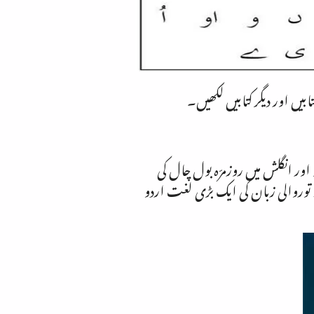
بیں اور دیگر کتابیں لکھیں۔
اور انگلش میں روزمرّہ بول چال کی
ھ توروالی زبان کی ایک بڑی لغت اردو