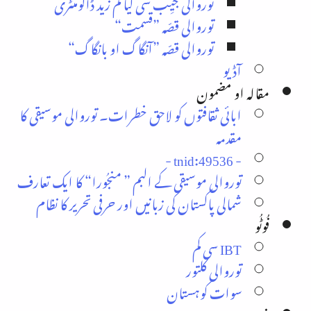
توروالی جیِب سی کیا کم زید ڈاکومنٹری
توروالی قصّہ ”قسمت“
توروالی قصّہ ”آنگاگ او بانگاگ“
آڈیو
مقالہ او مضمون
ابائی ثقافتوں کو لاحق خطرات۔ توروالی موسیقی کا
مقدمہ
- tnid:49536 -
توروالی موسیقی کے البم ” منجُورا“ کا ایک تعارف
شمالی پاکستان کی زبانیں اور حرفی تحریر کا نظام
فُوٹُو
IBT سی کم
توروالی کلتور
سوات کوہستان