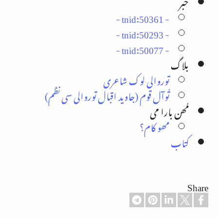
خبر
- tnid:50361 -
- tnid:50293 -
- tnid:50077 -
بلاگ
توروالی لوک شاعری
تُوآل قوم (جاوید اقبال توروالی سی نظم)
مُھن بارا می
مھو کام؟
کتاب
Share