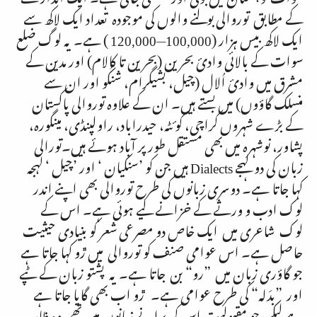
کے مطابق توروالی بولنے والوں کی موجودہ تعداد ایک لاکھ سے
ایک لاکھ بیس ہزار (100,000—120,000 ) ہے۔ یہ لوگ ضلع
سوات کے بالائی وادئ بحرین (بحرین تا کالام) اور مدین کے
مشرق میں وادئ اُلال (چیل، بشیگرام، شنکُو اور ان سے
منسلک گاؤوں) میں بستے ہیں۔ ان کے علاوہ توروالی پاکستان
کے بڑے شہروں کراچی، کوئٹہ، حیدراباد، راولپنڈی، مینگورہ،
پشاور، نوشہرہ میں بھی مستقل طور پر آباد ہوئے ہیں۔تورالی
زبان کی دو لہجے
Dialects
ہیں جن کو ’سنکیان ‘ اور ’چیل ‘ لہجہ
کہا جاتا ہے۔ دوسری زبانوں کی طرح توروالی بھی اپنے اندر
لوک ادب و ورثے کے خزانے لیے ہوئی ہے۔ اس کے
لوک شاعری میں ایک خاص دو مصرعی شعر کو بنیادی حیثیت
حاصل ہے۔ اس عوامی صنف کو توروالی میں ڙو کہا جاتا ہے
جو گاؤری زبان میں ”رو“ بن جاتا ہے۔ یہ پشتو زبان کے ٹپے
اور ”بدَلہ“ کی طرح عوامی ہے۔ ڙو اب بھی گایا جاتا ہے
ہے لیکن جو مقبولیت اس کی پرانے زمانوں میں تھی وہ ظاہر