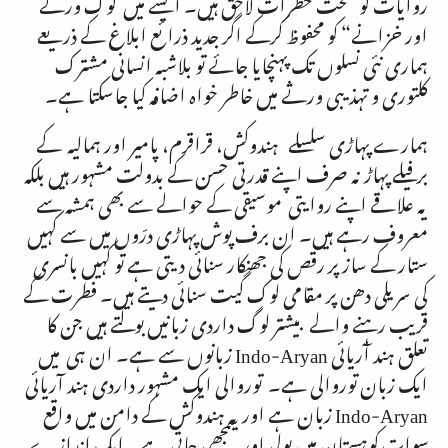
روایات کو سخت خظرات لاحق ہیں۔ ایسے میں لوک ورثے
اور خزانے“ کو محفوظ کرکے اگر جدید ذرائع ابلاغ کے ذریعے
ہماری نئی نسلوں تک پہنچایا جائے تو بلاشبہ انسانی مشترک
کلتوری و تہذیبی ورثے میں خاطر خواہ اضافہ کیا جاسکتا ہے۔
ہمارے پہاڑی سلسلے ہندوکش، قراقرم، پامیر اور ہمالیہ کے
برفیلے پہاڑ نہ صرف اپنے قدرتی حسن کے بدولت مشہور ہیں بلکہ
یہ علاقے اپنے روایتی موسیقی کے حوالے سے بھی ہمشہ سے
معروف رہے ہیں۔ ان برف پوش پہاڑی درّوں میں سے کہیں
ستار کے ساز پر رقص کی جھنکار سنائی دیتی ہے تو کہیں بانسری
کی سریلی دھن پر مقامی لوک گیت سنائی دیتے ہیں۔ فطرت کے
قریب رہنے والے بیشتر لوگ داردی زبانیں بولتے ہیں جن کا
تعلق ہند آریائی
Indo-Aryan
زبانوں سے ہے۔ ان ہی میں
ایک زبان توروالی ہے۔ توروالی ایک مشہور داردی ہند آریائی
Indo-Aryan
زبان ہے اور یہ ہندوکش کے دامن میں واقع
سوات کوہستان میں بولی اور سمجھی جاتی ہے۔ ایک اندازے