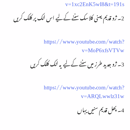
v=1xc2EnK5wI8&t=191s
2۔ ژو قدیم یعنی کلاسک سننے کے لیے اس لنک پر کلک کریں
https://www.youtube.com/watch?
v=MoP6xfsVTVw
3۔ ژو جدید طرز میں سننے کے لیے یہ لنک کلک کریں
https://www.youtube.com/watch?
v=ARQLwwlz31w
4۔ پھل قدیم سنیں یہاں