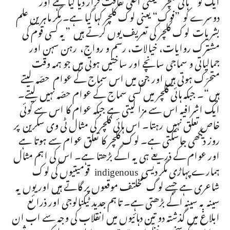
دوسرے کو ”فوک“ یعنی لوک کلچر کہا گیا ہے۔ مگر ماہرین علم
بشریات لوک کلچر کی تعریف یوں کرتے ہیں ”یہ کسی قوم کی
مشترک روایات، خیالات، رسم و رواج، رہن سہن اور
جمالیاتی و سماجی سانچے اور ساختیں ہوتی ہیں جو ہمہ وقت
متحرّک ہوتی ہیں اور جن میں اس سماج کے عوام حصّہ لیتے
ہیں“۔ جبکہ ہائی کلچر میں کسی سماج کے عوام حصّہ نہیں لیتے۔
ایک اشرافیہ اس سے مزا لیتی ہے جبکہ عوام کا اس سے کوئی
خاص تعلق نہیں رہتا۔ اس ہائی کلچر کی مثال ٹی وی سکرین پر
روز دیکھی جاسکتی ہے۔ لوک کلچر کا تعلق عوام سے ہوتا ہے
اور عوام کے ذریعے ہی یہ اگے بڑھتا ہے۔ اس کی اہم مثال
ہمارے پہاڑی مگر دیسی
indigenous
قومیتیوں کی لوک
شاعری ہے جسے لوگ مخلتف موقعوں پر گاتے ہیں اور یوں یہ
سینہ بہ سینہ اگے بڑھتی ہے۔ تاہم جدید ٹیکنالوجی اور ذرائع
ابلاغ میں گذشتہ دو تین دہائیوں میں انقلاب کی وجہ سے اب ان