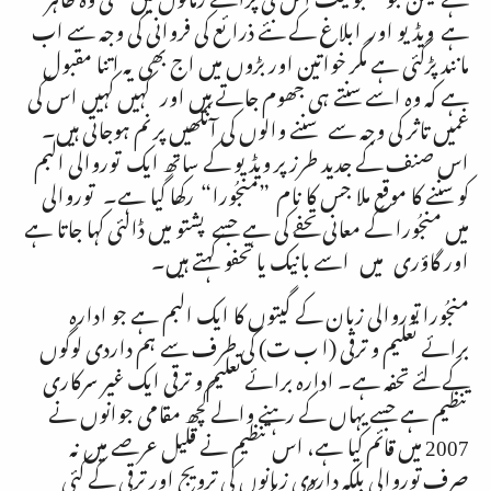
ہے ویڈیو اور ابلاغ کے نئے ذرائع کی فروانی کی وجہ سے اب
مانند پڑگئی ہے مگر خواتین اور بڑوں میں اج بھی یہ اتنا مقبول
ہے کہ وہ اسے سنتے ہی جھوم جاتے ہیں اور کہیں کہیں اس کی
غمیں تاثر کی وجہ سے سننے والوں کی آنکھیں پر نم ہوجاتی ہیں۔
اس صنف کے جدید طرز پر ویڈیو کے ساتھ ایک توروالی البم
کو سننے کا موقع ملا جس کا نام ”منجُورا“ رکھا گیا ہے۔ توروالی
میں منجُورا کے معانی تحفے کی ہے جسے پشتو میں ڈالئی کہا جاتا ہے
اور گاؤری میں اسے بانیک یا تحفو کہتے ہیں۔
منجُورا توروالی زبان کے گیتوں کا ایک البم ہے جو ادارہ
برائے تعلیم و ترقی (ا ب ت) کی طرف سے ہم داردی لوگوں
کے لئے تحفہ ہے۔ ادارہ برائے تعلیم و ترقی ایک غیر سرکاری
تنظیم ہے جسے یہاں کے رہنے والے کچھ مقامی جوانوں نے
2007 میں قائم کیا ہے، اس تنظیم نے قلیل عرصے میں نہ
صرف توروالی بلکہ داردی زبانوں کی ترویج اور ترقی کے کئی