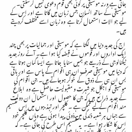
جاتی ہے ورنہ موسیقی پر کوئی بھی قوم دعوی نہیں کرسکتی۔
موسیقی کے ساتھ انسان جس زبان میں گاتا ہے اور اس کے
لیے جو الات استعمال کرتا ہے وہ زبان اسے مختلف کردیتے
ہیں۔
اج کی جدید دنیا میں لگتا ہے کہ موسیقی اور جمالیات پر بھی چند
ایک اداروں اور قوموں نے قبضہ کیا ہوا ہے۔ آئے روز جدید
ٹیکنالوجی کے ذریعے جو ہمیں سنایا جاتا ہے ایسا گمان ہوتا ہے
کہ دنیا میں موسیقی صرف ان ہی اقوام کے پاس ہے اور باقی
بس ان ہی کے ذوق کے خوگر ہوجاتے ہیں۔ جن اقوام کی
موسیقی کو اجکل جو شہرت و مقبولیت حاصل ہے وہ ابلاغ
کے جدید ذرائع ہیں کہ جن کا حصول اور استعمال ان دولت
مند اقوام کےلیے ممکن ہے ۔ کلچر اور تہذیبوں میں اس تقسیم
سے جہاں ہر شعبہ ذندگی میں دُوئی پیدا ہوئی ہے وہاں کلچر خود
اس کا شکار ہوا ہے۔ یہ تقسیم اس طرح کی جاتی ہے۔ کہ
ایک کو ”ہائی کلچر“ یعنی اعلی ثقافت قرار دیا گیا ہے اور