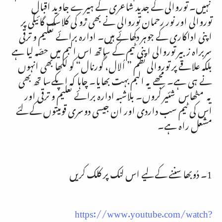
نہیں۔ توروالی کے جدید شاعری کے ہیرے جاوید اقبال
توروالی اور نور رحمان توروالی نے بھی ڙو کی کلاسک گائیکی پر
اپنی اداکاری کے جوہر دکھائے ہیں۔ ادارہ برائے تعلیم و ترقی
سربراہ زبیر توروالی اپنی ٹیم کے ساتھ اس البم میں حصّہ لیا ہے
بلکہ علاقے پر توروالی نظم ” اُلال، گُورنال“ کو لکھا بھی انہوں
نے ہی ہے۔ مجھے یہ البم بہت بھایا۔ چاہا کہ اپکےسا تھ بھی
یہ مٹھاس شئیر کروں۔ بلاشبہ ادارہ برائے تعلیم و ترقی اور
اس کی ٹیم سب داردی اور ان جیسی دوسری قومیتوں کے لئے
مشعل راہ ہے۔
1۔ دُوبھا سننے کے لیے اس لنک پر کلک کریں
https://www.youtube.com/watch?