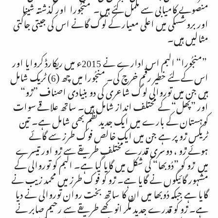
منصوبے کامیابی سے مکمل کئے ہیں۔ منجُورا اور گذشتہ شینا
اور بروشسکی میں اعلی معیار کے لوگ گانے اس کی جیتی جاگتی
مثالیں ہیں۔
”
منجُورا“ البم اس ادارے نے 2015ء میں ریکارڈ کروایا اور
اس کے لئے خطیر رقم خرچ کی۔ منجُورا میں چھ (6) ٹریک شامل
ہیں جن میں توروالی لوگ شاعری کی دو بنیادی اصناف ”ڙو“
اور ”پھل“ کے مختلف انداز شامل ہیں۔ ساتھ علاقے سوات
کوہستان کے بارے میں ایک جدید نظم بھی شامل ہے۔ تین
ٹریکس ڙو پر ہے جن میں ایک خالص فوک طرز سے گائے
ہوئے ڙو ، دوسری قدرے مختلف طریقے سے ڙو اور تیسرے
میں ڙو کو ”دُوبھا“ کی شکل میں گایا گیا ہے۔ البم کو توروالی کے
مشہور گائیگوں نے گایا ہے۔ ڙو کو فوک طرز میں محمد زیب نے
گایا ہے جبکہ دُوبھا میں ان کا ساتھ بخت روان توروالی نے دیا
ہے۔ ڙو کو قدرے جدید مگر انوکھے طریقے سے رحیم صابر نے