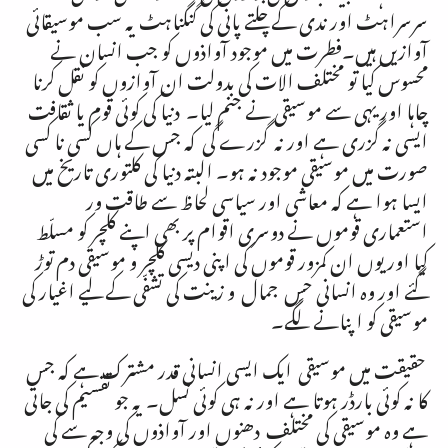
سرسراہٹ اور ندی کے چلتے پانی کی گنگناہٹ یہ سب موسیقائی
آوازیں ہیں۔فطرت میں موجود آواذوں کو جب انسان نے
محسوس کیا تو مختلف الات کی بدولت ان آوازوں کو نقل کرنا
چاہا اور یہی سے موسیقی نے جنم لیا۔ دنیا کی کوئی قوم یا ثقافت
ایسی نہ گزری ہے اور نہ گزرے گی کہ جس کے ہاں کسی نا کسی
صورت میں موسیقی موجود نہ ہو۔ البتہ دنیا کی کلتوری تاریخ میں
ایسا ہوا ہے کہ معاشی اور سیاسی لحاظ سے طاقت ور
استعماری قوموں نے دوسری اقوام پر بھی اپنے کلچر کو مسلّط
کیا اور یوں ان کمزور قوموں کی اپنی دیسی کلچر و موسیقی دم توڑ
گئے اور وہ انسانی حسِ جمال و زینت کی تشفّی کے لیے اغیار کی
موسیقی کو اپنانے لگے۔
حقیقت میں موسیقی ایک ایسی انسانی قدر مشترک ہے کہ جس
کا نہ کوئی بارڈر ہوتا ہے اور نہ ہی کوئی نسل۔ یہ جو تقسیم کی جاتی
ہے وہ موسیقی کی مختلف دھنوں اور آواذوں کی وجہ سے کی