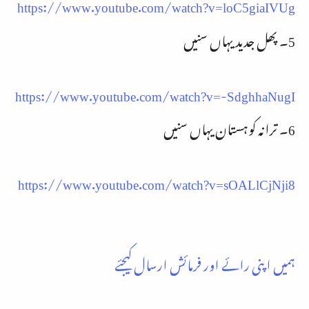
https://www.youtube.com/watch?v=loC5giaIVUg
5۔ پھل جدید یہاں سنیں
https://www.youtube.com/watch?v=-SdghhaNugI
6۔ ترانہ کوہستان یہاں سنیں
https://www.youtube.com/watch?v=sOALlCjNji8
ہمیں اپنی رائے اور فرمائش ارسال کیجئے