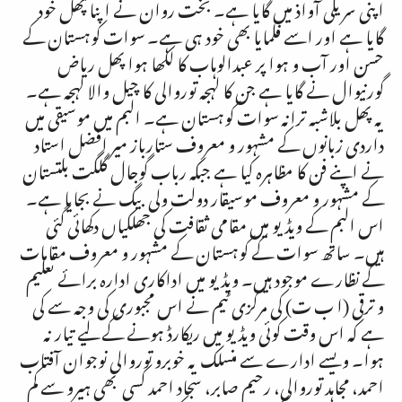
اپنی سریلی آواذ میں گایا ہے۔ بخت روان نے اپنا پھل خود
گایا ہے اور اسے فلمایا بھی خود ہی ہے۔ سوات کوہستان کے
حسن اور آب و ہوا پر عبدالوہاب کا لکھا ہوا پھل ریاض
گورنیوال نے گایا ہے جن کا لہجہ توروالی کا چیل والا لہجہ ہے۔
یہ پھل بلاشبہ ترانہ سوات کوہستان ہے۔ البم میں موسیقی میں
داردی زبانوں کے مشہور و معروف ستارباز میر افضل استاد
نے اپنے فن کا مظاہرہ کیا ہے جبکہ رباب گوجال گلگت بلتستان
کے مشہور و معروف موسیقار دولت ولی بیگ نے بجایا ہے۔
اس البم کے ویڈیو میں مقامی ثقافت کی جھلکیاں دکھائی گئی
ہیں۔ ساتھ سوات کے کوہستان کے مشہور و معروف مقامات
کے نظارے موجود ہیں۔ ویڈیو میں اداکاری ادارہ برائے تعلیم
و ترقی (ا ب ت) کی مرکزی ٹیم نے اس مجبوری کی وجہ سے کی
ہے کہ اس وقت کوئی ویڈیو میں ریکارڈ ہونے کے لیے تیار نہ
ہوا۔ ویسے ادارے سے منسلک یہ خوبرو توروالی نوجوان آفتاب
احمد، مجاہد توروالی، رحیم صابر، سجاد احمد کسی بھی ہیرو سے کم