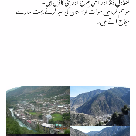
کںنڈول ڈنڈ اور اسی طرح اور کئی گاؤں ہیں۔
موسم گرما میں سوات کوہستان کی سیر کرنے بہت سارے
سیّاح اتے ہیں۔