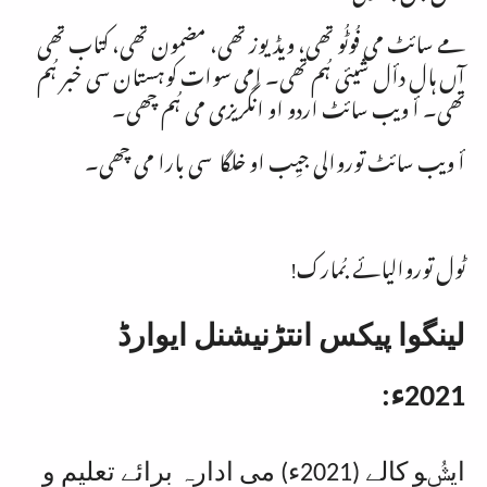
مے سائٹ می فُوٹُو تھی، ویڈیوز تھی، مضمون تھی، کتاب تھی
آں ہال دأل شیئی ہُم تھی۔ اِمی سوات کوہستان سی خبر ہُم
تھی۔ أ ویب سائٹ اردو او انگریزی می ہُم چھی۔
أ ویب سائٹ توروالی جیِب او خلگا سی بارا می چھی۔
ٹول توروالیائے بُمارک!
لینگوا پیکس انتڑنیشنل ایوارڈ
2021ء:
ایݜُو کالے (2021ء) می ادارہ برائے تعلیم و