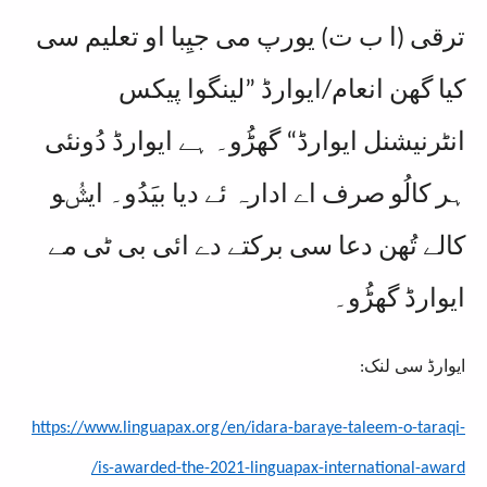
ترقی (ا ب ت) یورپ می جیِبا او تعلیم سی
کیا گھن انعام/ایوارڈ ”لینگوا پیکس
انٹرنیشنل ایوارڈ“ گھڑُو۔ ہے ایوارڈ دُونئی
ہر کالُو صرف اے ادارہ ئے دیا بیَدُو۔ ایݜُو
کالے تُھن دعا سی برکتے دے ائی بی ٹی مے
ایوارڈ گھڑُو۔
ایوارڈ سی لنک:
https://www.linguapax.org/en/idara-baraye-taleem-o-taraqi-
is-awarded-the-2021-linguapax-international-award/