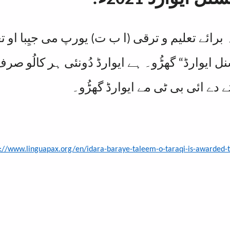
202ء) می ادارہ برائے تعلیم و ترقی (ا ب ت) یورپ می جیِبا
ل ایوارڈ“ گھڑُو۔ ہے ایوارڈ دُونئی ہر کالُو صرف ا
ے دے ائی بی ٹی مے ایوارڈ گھڑُو۔
s://www.linguapax.org/en/idara-baraye-taleem-o-taraqi-is-awarded-t