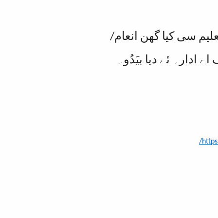
 او تعلیم سی کیا گھن انعام/
ے ادارہ ئے دیا بیَدُو۔
http