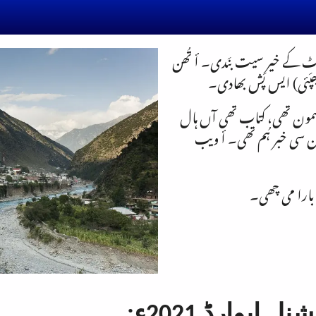
ٹ کے خیر سیت بنَدی۔ أ تُھن
پَئی) ایس پَش بھادی۔
مضمون تھی، کتاب تھی آں ہال
 سی خبر ہُم تھی۔ أ ویب
بارا می چھی۔
ایوارڈ 2021ء: