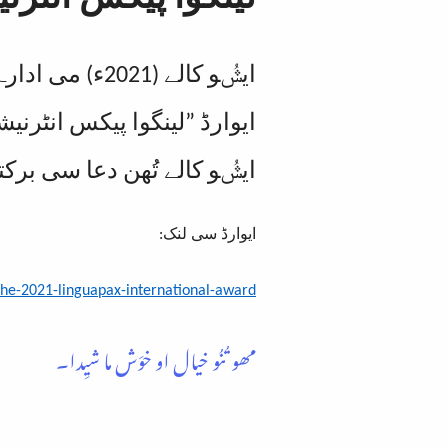
ایݜُو کالے (1
ایوارڈ ”لینگوا پیکس انٹرنیشن
ایݜُو کالے تُھن دعا سی برکت
ایوارڈ سی لنک:
he-2021-linguapax-international-award/
مھو تُنُو خیال او خوَش ما شیِدا۔