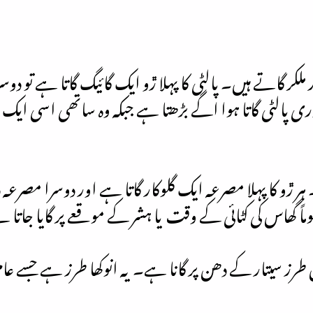
وکار ملکر گاتے ہیں۔ پالٹی کا پہلا ڙو ایک گائیگ گاتا ہے تو 
ری پالٹی گاتا ہوا اگے بڑھتا ہے جبکہ وہ ساتھی اسی ایک ڙو 
 ہر ڙو کا پہلا مصرعہ ایک گلوکار گاتا ہے اور دوسرا مصرعہ
ماً گھاس کی کٹائی کے وقت یا ہشر کے موقعے پر گایا جاتا
سیتار کے دھن پر گانا ہے۔ یہ انوکھا طرز ہے جسے عام ط