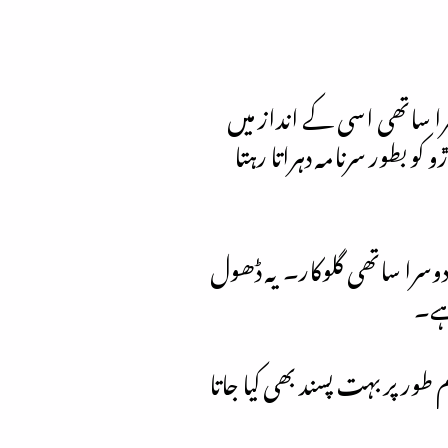
دوسرا ساتھی اسی کے انداز میں
کو بطور سرنامہ دہراتا رہتا
 دوسرا ساتھی گلوکار۔ یہ ڈھول
 ہے۔
ور پر بہت پسند بھی کیا جاتا