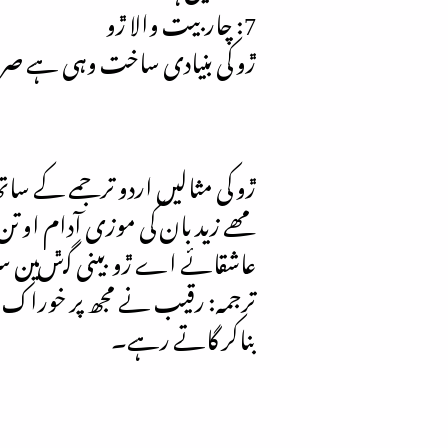
7: چاربیت والا ڙو
ڙو کی بنیادی ساخت وہی ہے صرف گ
ڙو کی مثالیں اردو ترجمے کے سات
مھے زید بان کی موزی آدام او تن
عاشقائے اے ڙو بینی گݜین سرن
ترجمہ: رقیب نے مجھ پر خوراک ا
بناکر گاتے رہے۔