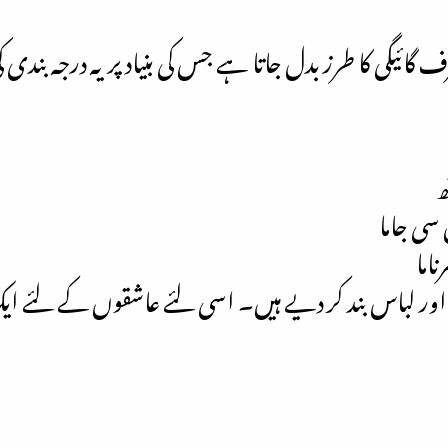
ائیگی کا طرز بدل جاتا ہے جس کی بنیاد پر یہ درجہ بندی 
ھ
 سی جاما
اما
ور لباس بند کر دیے ہیں۔ اسی لئے عاشقوں کے لئے ایک