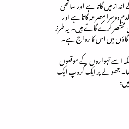
انداز میں گاتا ہے اور ساتھی
م دوسرا مصرعہ گاتا ہے اور
یں مختصر کرکے گاتے ہیں۔ یہ طرز
) گاؤں میں اس کا رواج ہے۔
بلکہ اسے تہواروں کے موقعوں
 تھا۔ جھولے پر ایک گروپ ایک
یں: