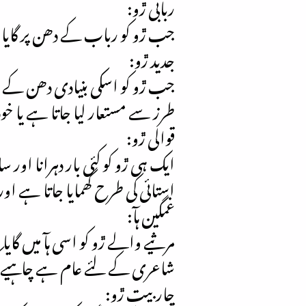
ربابی ڙو:
جب ڙو کو رباب کے دھن پر گایا ج
جدید ڙو:
جب ڙو کو اسکی بنیادی دھن کے عل
طرز سے مستعار لیا جاتا ہے یا خو
قوالی ڙو:
ایک ہی ڙو کو کئی بار دہرانا اور 
استائی کی طرح گھمایا جاتا ہے ا
غمگین ہآ:
مرثیے والے ڙو کو اسی ہآ میں گای
شاعری کے لئے عام ہے چاہیے کسی 
چاربیت ڙو: