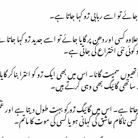
ائے تو اسے ربابی ڙو کہا جاتا ہے۔
اوہ کسی اور دھن پر گایا جائے تو اسے جدید ڙو کہا جاتا
د کوئی نئی اختراع کی جاتی ہے۔
ساتھیوں سمیت گانا۔ اس میں بھی ایک ڙو کو انترا بناکر گا
ور ساتھی گائیگ بھی وہی کرتے ہیں۔
ا جاتا ہے۔ اس میں گائیگ ڙو کو بہت طول دیتا ہے اور غم
ناکام عاشق کی کہانی ہو یا کسی کی موت کا ماتم۔