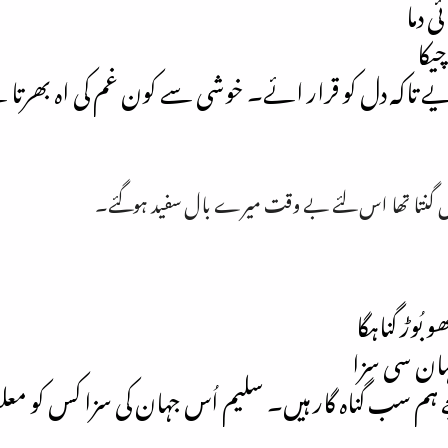
 دما
یکا
تا یے تاکہ دل کو قرار ائے۔ خوشی سے کون غم کی اہ بھرتا 
 میں گنتا تھا اس لئے بے وقت میرے بال سفید ہوگئے۔
بُوڑ گناہگا
ہان سی سزا
چے ہم سب گناہ گار ہیں۔ سلیم اُس جہان کی سزا کس کو مع