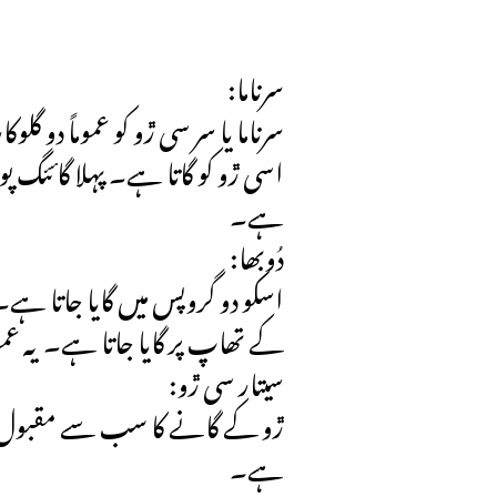
سرناما:
سرناما یا سر سی ڙو کو عموماً دو گل
اسی ڙو کو گاتا ہے۔ پہلا گائئگ پو
ہے۔
دُوبھا:
اسکو دو گروپس میں گایا جاتا ہے۔
کے تھاپ پر گایا جاتا ہے۔ یہ عمو
سیتار سی ڙو:
ڙو کے گانے کا سب سے مقبول طرز 
ہے۔