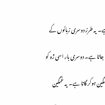
 ہے۔ یہ طرز دوسری زبانوں کے
یا جاتا ہے۔ دوسری بار اسی ڙو کو
گین ہوکر گاتا ہے۔ یہ غمگین