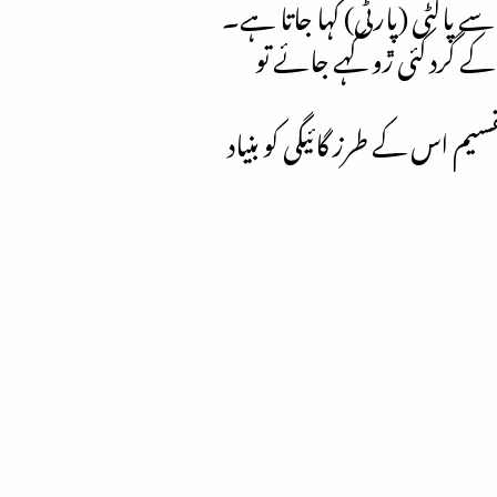
اسے پالٹی (پارٹی) کہا جاتا ہے۔
 گرد کئی ڙو کہے جائے تو
یم اس کے طرز گائیگی کو بنیاد