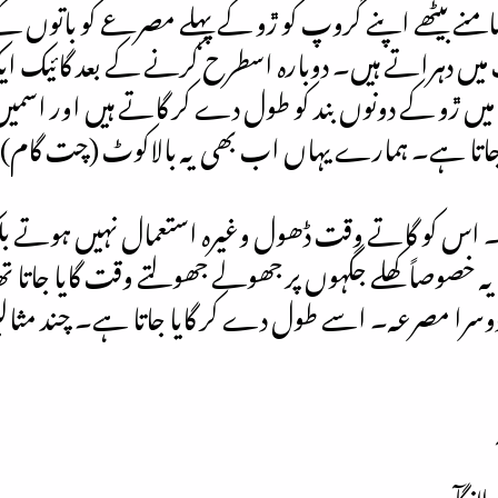
ے بیٹھے اپنے گروپ کو ڙو کے پہلے مصرعے کو باتوں کے 
یں دہراتے ہیں۔ دوبارہ اسطرح کرنے کے بعد گائیک ایکد
ھا میں ڙو کے دونوں بند کو طول دے کر گاتے ہیں اور اسم
ایا جاتا ہے۔ ہمارے یہاں اب بھی یہ بالاکوٹ (چت گام
 ہے۔ اس کو گاتے وقت ڈھول وغیرہ استعمال نہیں ہوتے 
ہ خصوصاً کھلے جگہوں پر جھولے جھولتے وقت گایا جاتا
 دوسرا مصرعہ۔ اسے طول دے کر گایا جاتا ہے۔ چند مثال
انگآ