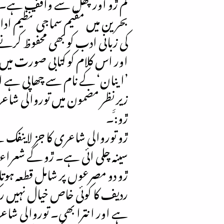
کم ڙو اور پھل سے واقف ہے۔
بحرین میں مقیم سماجی تنظیم ادا
کی زبانی ادب کو بھی محفوظ کر
اور اس کلام کو کتابی صورت میں
’اینان‘ کے نام سے چھاپی ہے اور
زیر نظر مضمون میں توروالی شاع
ڙو:َّ۔
ڙو توروالی شاعری کا جز لاینفک 
سینہ چلی ائی ہے۔ ڙو کے شعراء م
ڙو دو مصرعوں پر شامل قطعہ ہوتا ہ
ردیف کا کوئی خاص خیال نہیں رکھ
ہے اور انترا بھی۔ توروالی شاع