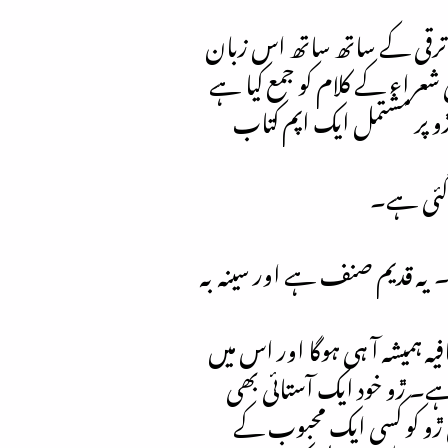
و ترقی کے ساتھ ساتھ اس زبان
عراء کے کلام کو جمع کیا ہے
ڙو پر مشتمل ایک اپم کتاب
 گئی ہے۔
۔ یہ قدیم صنف ہے اور سینہ بہ
یہ ہمیشہ آ ہی ہوگا اور اس میں
ہے۔ ڙو خود ایک آستائی بھی
 ڙو کو کسی ایک محبوب کے