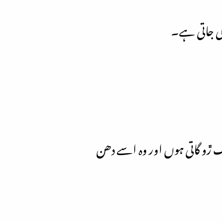
کی جاتی ہے۔
 ڙو گاتی ہوں اور وہ اسے دھن