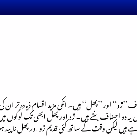
’ڙو‘‘ اور ’’پھل‘‘ ہیں۔ انکی مزید اقسام ذیادہ تر ان کی 
کی یہ دو اصناف بنتے ہیں۔ ڙو اور پھل ابھی تک لوگوں میں
 ہیں لیکن وقت کے ساتھ کئی قدیم ڙو اور پھل ناپید