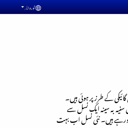
توروالی
Select your language
گائیکی کے طرز پر ہوئی ہیں۔
 سنیہ بہ سینہ ایک نسل سے
 ہورہے ہیں۔ نئی نسل اب بہت