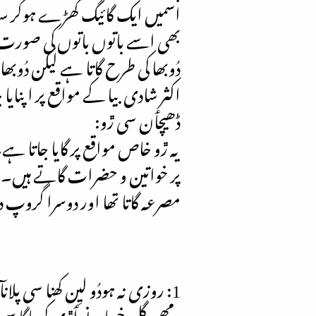
اسمیں ایک گائیگ کھڑے ہوکر سامن
بھی اسے باتوں باتوں کی صورت م
دُوبھا کی طرح گاتا ہے لیکن دُوب
اکثر شادی بیا کے مواقع پر اپن
ڈھیچٲن سی ڙو:
یہ ڙو خاص مواقع پر گایا جاتا
پر خواتین و حضرات گاتے ہیں۔ ی
مصرعہ گاتا تھا اور دوسرا گروپ
1: روزی نہ ہودُو لیِن کھنا سی پلانآ
مھی گل خوبانے ٲڙی کی ہاگا سی ل