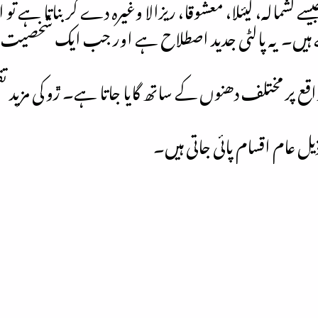
کشمالہ، لیئلا، معشوقا، ریزالا وغیرہ دے کر بناتا ہے تو 
 ہیں۔ یہ پالٹی جدید اصطلاح ہے اور جب ایک شخصیت کے
 پر مختلف دھنوں کے ساتھ گایا جاتا ہے۔ ڙو کی مزید تقس
یل عام اقسام پائی جاتی ہیں۔