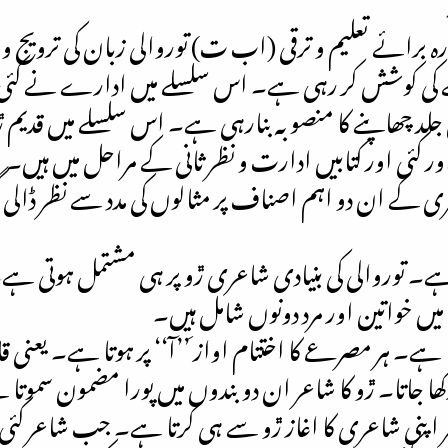
رہ برائے تعلیم و ترقی (اب ت) توروالی زبان کی ترویج 
نے کی کوشش کر رہی ہے۔ اس سلسلے میں ادارے نے کئی ش
 جلد چھاپنے کا منصوبہ بنارہی ہے۔ اس سلسلے میں قدیم 
 کئی اور کتابیں ادارت و نظر ثانی کے مراحل میں ہیں۔
ری کے ان دو اہم اصناف پر مثالوں کی مدد سے نظر ڈالی
ہے۔ توروالی کی بنیادی شاعری ڙو پر ہی مشتمل ہوتی ہے
یں خواتین اور مرد دونوں شامل ہیں۔
ے۔ ہر مصرعے کا اختتام اواز َ’’آ‘‘ پر ہوتا ہے۔ یعنی قاف
ا جاتا۔ ڙو کا شاعر ان دو بندوں میں پورا مضمون سموتا 
ر اپنی شاعری کا اغاز ڙو سے ہی کرتا ہے۔ جب شاعر کئی