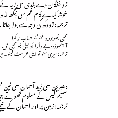
ڙو خفگان دے بنَدی حی زید ئے ئی
خوشٲلیدے کام غم سی نیِگھالدُو چ
ترجمہ: ڙو دکھ کی وجہ سے بولا جا
مھی بُھویودیو عُمُو تُنُو حساب نہ کوا
آ لیکُھودُود بے وٲرا اُوجیلی ہُو مھی ݜا
ترجمہ: میری سنو تو اپنی عمر مت گینو۔
دھیریِن سی ڙید آسمان سی ٹین مھو 
سلیم کیس کے معلوم تُھو تے ج
ترجمہ: زمین پر اور اسمان کے نی