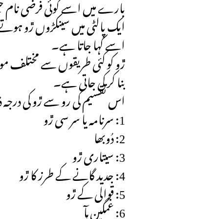
بارے میں اسے کوئی فرضی نام جیسے 
ایک پالٹی میں سینکڑوں ڙو ہوتے
اسے کہا جاتا ہے۔
ڙو کو کئی طریقوں سے مختلف مواقع
بنا کر کی جاتی ہے۔
اس تقسیم کی رو سے ڙو کی درجہ ذ
1: سرنامہ یا سر سی ڙو
2: دُوبھا
3: سیتاری ڙو
4: جدید گانے کے طرز کا ڙو
5: قوالی کے ڙو
6: غمگین ہآ