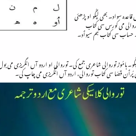
عدہ سواد۔ بھی لیِگُو او پڑھئی
 توروالی می کورس سی کتاب
ئی۔ حساب سی کتاب ہُم سیوٲد۔
گُو۔ ہامُوڑ توروالی شاعری جمع کی۔ توروالی او اردو آں انگریزی می بول
ی پُرٲن قصّا سی کتاب توروالی، اردو آں انگریزی می چاپ کی۔