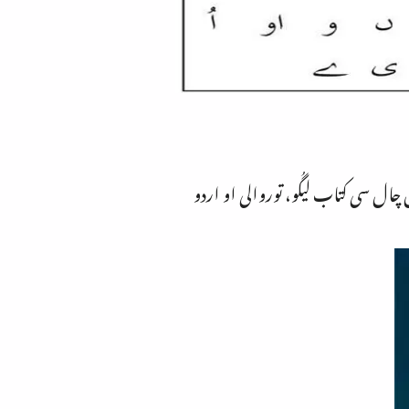
 چال سی کتاب لیگُو، توروالی او اردو