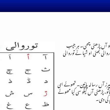
و آں پڑھئی چھی۔ ہر جیِب
والی بھئی او شیِا ئے توروالی
ز آں رسالہ پانیِن۔ تھوئے ای
ساتُو، پڑھئی آں لیِگُو سی کیا مھوئے
م کی دی۔