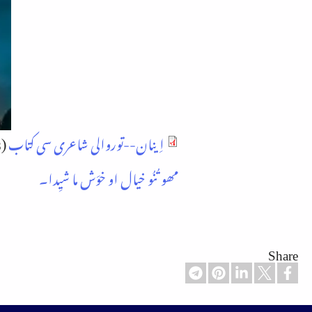
اِینان--توروالی شاعری سی کتاب
(12.08 میگا بائٹ)
مھو تُنُو خیال او خوَش ما شیِدا۔
Share