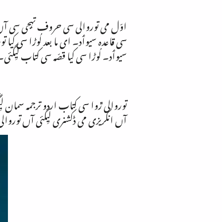
اوّل می توروالی سی حروف تہجی سی آں قا
سی قاعدہ سیوٲد۔ ای ما بعد لُوڑا سی کیا
سیوٲد۔ لُوڑا سی کیا قصّہ سی کتاب لیِگ
توروالی ڙوا سی کتاب اردو ترجمہ سمان لیِ
آں انگریزی می ڈکشنری لیِگئی آں توروال