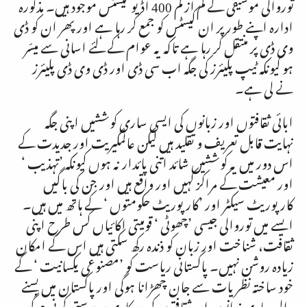
توروالی موسیقی کے کم از کم
400
اڈیو کیسٹس موجود ہیں۔ مذکورہ
ادارہ اپنے طور پر ان کیسٹس کو جمع کر رہا ہے اور پھر ان کو ڈی
وی ڈی پر منتقل کر رہا ہے تاکہ یہ عوام کے لئے اسانی سے میسّر
ہو کیونکہ ٹیپ پلیئرز کی جگہ اب سی ڈی اور ڈی وی ڈی پلیئرز
نے لی ہے۔
ابائی ثقافتوں اور زبانوں کی ایسی ساری کوششیں اپنی جگہ
نہایت قابل تعریف و تقلید ہیں لیکن عالمگیریت اور جدیدت کے
اس دور میں یہ کوششیں شائد اتنی پائدار نہ ہوں کیونکہ ’تہذیب ‘
اور معیشت کے مراکز کہیں اور واقع ہیں اور جن کی باگیں
کارپوریٹ سیکٹر اور ’کارپوریٹ حکومتوں ‘ کے ہاتھ میں ہیں۔
ایسے میں توروالی جیسی ’چھوٹی ‘ قومیتی اکائیاں کس طرح اپنی
ثقافت، شناخت اور زبان کو ذندہ رکھ سکتی ہیں اس کے امکان
زیادہ روشن نہیں۔ پاکستانی ریاست کو ’مصنوعی یکسانیت ‘ کے
خود ساختہ نظریات سے جان چھڑانا ہوگی اور پاکستان میں بسنے
والی ساری زبانوں اور ثقافتوں کی سرکاری سرپرستی کرنی ہوگی۔