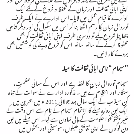
اپنی ابائی ثقافت اور زبان کے تحفظ و فروغ کے لئے ایک
ادارے کا قیام عمل میں لایا۔اس ادارے نے ایک طرف
توروالی زبان کا رسم الخط بنا کر اس میں سکول کی اور دیگر کتابیں
چھاپنا شروع کیے تو دوسری طرف اپنی ابائی ثقافت کو بھی
محفوظ کرنے کے ساتھ ساتھ اس کو فروغ دینے کی کوششیں بھی
بروئے کار لائیں۔
’’سیمام “ نامی ابائی ثقافت کا میلہ
سیمام توروالی زبان کا لفظ ہے اور اس کے معانی عظمت،
سنگار اور انتظام کے ہیں۔ مذکورہ ادارے نے سوات کے تباہ
کن سیلاب کے ایک سال بعد جولائی
2011
ء میں بحرین میں
ایک تین روزہ میلے کا اہتمام سیمام کے نام سے اس وقت کے
خیبر پختونخوا حکومت کے مالی تعاون سے کیا۔ اس میلے میں تین
دن لوگوں نے اپنی ثقافتی کھیلوں، موسیقی اور بحثوں میں