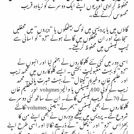
محفوظ کرادی اور یوں اپنے ایک دوسرے کو زیادہ قریب
محسوس کرنےلگے۔
گاؤں میں یا پردیسی میں لوگ بیٹھکوں یا “دیروں” میں محفلیں
سجاتے اور ان محفلوں میں گائے ہوئے ”ژو“ کو اسانی سے
ٹیپ کیسٹس میں محفوظ کرلیتے۔
اسی دور میں کئی نئے گلوگاروں نے جنم لیا اور انہوں نے
”ڙو“ کو بہت مقبولیت بخشی۔ ایسے گلوکاروں میں محمد زیب
اور حلیم خان وغیرہ ”گیتال“ نے بہت شہرت پائی۔ محمد
زیب نے کوئی
100
کیسیٹس یا والیمز
volumes
اور حلیم خان
نے
70
کے قریب کیسٹس گائے۔ ان کے ساتھ کئی دوسرے
گلوکاروں نے بھی کیسٹس ”بھرنے“ یعنی
volumes
نکالنے
شروع کئے۔ پردیس میں بیٹھے مزدروں نے بھی اپنے من کا
بھڑاس ”ڙو“ اور ’’پھل “ کے ذریعے نکالا اور اسی طرح اپنے
لوگوں سے ایک جذباتی ربط بھی قائم رکھا۔ اسی دور میں بحرین