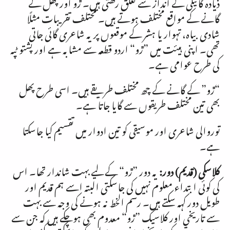
ذیادہ گائیگی کے انداز سے تعلق رکھتی ہیں۔ ڙو اور پھل کے
گانے کے مواقع مختلف ہوتے ہیں۔ مختلف تقریبات مثلًا
شادی بیاہ، تہوار یا ہشر کے موقعوں پر یہ شاعری گائی جاتی
تھی۔ اپنی ہیئت میں ”ڙو“ اردو قطعہ سے مشابہ ہے اور پشتو ٹپہ
کی طرح عوامی ہے۔
“ڙو” کے گانے کے چھ مختلف طریقے ہیں۔ اسی طرح پھل
بھی تین مختلف طریقوں سے گایا جاتا ہے۔
توروالی شاعری اور موسیقی کو تین ادوار میں تقسیم کیا جاسکتا
ہے۔
کلاسکی (قدیم) دور:
یہ دور ”ڙو“ کے لیے بہت شاندار تھا۔ اس
کی کوئی ابتداء معلوم نہیں کی جاسکتی البتہ اسے ہم قدیم اور
طویل دور کہہ سکتے ہیں۔ رسم الخط نہ ہونے کی وجہ سے بہت
سے تاریخی اور کلاسیک ”ڙو“ معدوم بھی ہوچکے ہیں کہ جن سے