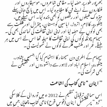
بھرپور طور پر حصّہ لیا۔ مقامی شاعروں، موسیقاروں اور
فنکاروں نے اپنے فن کا مظاہرہ کیا۔ اس میں پانچ دہائی پہلے
متروک کھیلوں اور رقصوں کو بھی ذندہ کیا۔ اس میلے میں،
مینگورہ، کالام، اتروڑ، اباسین کوہستان، چترال اور گلگت سے
بھی لوگوں نے حصّہ لیا اور اپنی اپنی ثقافت کی نمائندگی بھی کی۔
سیمام چونکہ لوگوں کی اپنی ثقافت کا میلہ تھا اس لئے اس میں ہر
طبقے، عمر اور مکتب فکر کے لوگوں نے شمولیت کی۔
سیمام کے اخری دن سیمنار کا اہتمام کیا گیا جسمیں پشاور،
مینگورہ، اسلام اباد اور لاہور سے دانشوروں اور محقیقن نے
بھی شرکت کی۔
’’ اینان “ نامی کتاب کی اشاعت
اس سماجی ترقیاتی تنظیم نے
2012
ء میں توروالی کے کلاسکی
’’ڙو “ پر مشتمل اینان (قوس قزح) نامی کتاب چھاپی جس میں