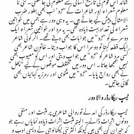
شائد اس قوم کی تاریخ اسانی سے معلوم کی جاسکتی۔ کئی نا
معلوم شعراء اور شاعرات کے “ڙو‘ اب بھی بطور ضرب
الامثال پیش کیے جاتے ہیں۔ یہ وہی دور ہے جس میں خواتین
شعراء کی تعداد بہت ذیادہ تھی۔ یہ مرد اور خواتین شعراء ایک
دوسرے کو ”ڙو“ میں جوابات بھی دیتے تھے۔ اگر کوئی شاعر
ایک قطعہ کہتا تو دوسرا اس کا جواب دیتا۔ خاتون شاعر بھی
کسی مرد شاعر کو ”ڙو“ میں جواب دیتی اور اس کو معیوب بھی
نہیں سمجھا جاتا۔ اس دور میں مختلف موقعوں کے لیے “پھل”
نے بھی رواج پایا۔ ”ڙو“ میں مثتوی اور رمرزیہ کہانیاں بھی
گائی جاتیں۔
ٹیپ ریکارڈر والا دور
ٹیپ ریکارڈر کی امد نے توروالی شاعری پر مثبت اور منفی
دونوں اثرات ڈالے۔ البتہ مثبت اثرات ذیادہ نمایاں رہے جو
کہ حیران کُن بھی ہیں کیونکہ اکثر نئی ٹیکنالوجی نے دیسی ادب و