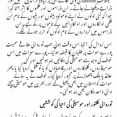
ڈرامے دیکھائے جاتے۔ ان ڈراموں اور فلموں کا اثر اتنا گہرا
ہوا کہ کئی لوگوں نے اپنے نومولود بیٹوں اور بٹیوں کے نام ان
فلمی اداکاروں اور اداکارائیں کے ناموں پر رکھ لیے۔ان
ڈراموں میں کرداروں کے نام لوگوں کو ازبر ہونے لگے۔
اس زوال کی انتہا اس وقت ہوئی جب توروالی علاقے سمیت
پورے سوات پر طلبان کا قبضہ ہوگیا۔ پورے سوات میں اس
خوف کی وجہ سے موسیقی کی دکانیں بند ہوگئیں اور کئی
موسیقاروں، گلوکاروں اور رقاصاؤں کو یا تو قتل کردیا گیا یا پھر
علاقہ یا ملک چھوڑنے پر مجبور کردیا گیا۔ خوف کے یہ سائے
سوات کوہستان میں بھی پھیل گئے اور بحرین میں موسیقی بیچنے
والی واحد دکان بھی بند ہوگئی۔
توروالی کلتور اور موسیقی کی احیا کی کوششیں
ایسے میں بحرین کے چند نوجوانوں نے علاقے کی مربوط ترقی اور