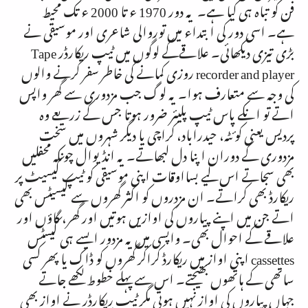
فن کو تباہ ہی کیا ہے۔ یہ دور
1970
ء تا
2000
ء تک محیط
ہے۔ اسی دور کی ابتداء میں توروالی شاعری اور موسیقی نے
بڑی تیزی دیکھائی۔ علاقےکے لوگوں میں ٹیپ ریکارڈر
Tape
recorder and player
روزی کمانے کی خاطر سفر کرنے والوں
کی وجہ سے متعارف ہوا۔ یہ لوگ جب مزدوری سے گھر واپس
اتے تو انکے پاس ٹیپ پلیئر ضرور ہوتا جس کے زریعے وہ
پردیس یعنی کوئٹہ، حیدراباد، کراچی یا دیگر شہروں میں سخت
مزدوری کے دوران اپنا دل لبھاتے۔ یہ انڈیوال چونکہ محفلیں
بھی سجاتے اس لیے بسااوقات اپنی موسیقی کو ٹیپ کیسیٹ پر
ریکارڈ بھی کراتے۔ ان مزدروں کو اکثر گھروں سے کیسیٹس بھی
اتے جن میں اپنے پیاروں کی اوازیں ہوتیں اور گھر، گاؤں اور
علاقے کے احوال بھی۔ واپسی میں یہ مزدور ایسے ہی کیسٹس
cassettes
اپنی اواز میں ریکارڈ کراکر گھروں کو ڈاک یا پھر کسی
ساتھی کے ہاتھوں بھیجتے۔ اس سے پہلے خطوط لکھے جاتے
جہاں پیاروں کی اواز نہیں ہوتی مگر ٹیپ ریکارڈر نے اواز بھی