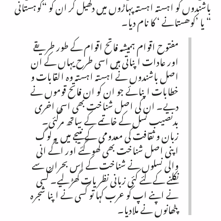
باشندوں کو اہستہ اہستہ پہاڑوں میں دکھیل کر ان کو “کوہستانی
“ یا ’کوھستانے ‘ کا نام دیا۔
مفتوح اقوام ہمیشہ فاتح اقوام کے طور طریقے
اور عادات اپناتی ہیں اسی طرح یہاں کے ان
اصل باشندوں نے اہستہ اہستہ وہ القابات و
خطابات اپنائے جو ان کو ان فاتح قوموں نے
دیے۔ ان کی اصل شناخت بھی اسی اخری
بدنصیب نسل کے خاتمے کے ساتھ مرگئی۔
زبان و ثقافت کی معدومی کے نتیجے میں یہ لوگ
اپنی اصل شناخت بھی کھو گئے اور اگے انی
والی نسلوں نے شناخت کے اس بحران سے
نکلنے کے لئے کئی زبانی نظریات گھڑ لیے۔ کسی
نے اپنے اپ کو عرب کہا تو کسی نے اپنا شجرہ
پٹھانوں نے ملادیا۔