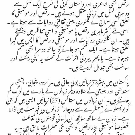
رقص بھی شاعری اور داستان گوئی کی طرح ایک نسل سے
دوسری نسل میں زبانی منتقل ہوتے ہیں۔ رقص اور موسیقی کا
تعلق کسی سماج کے کلتوری یعنی ثقافتی روایات سے ہوتا ہے۔
اسی لئے اکثر ماہرین رقص یا موسیقی کو اسی تناظر میں دیکھتے
ہیں۔ ان کلتوری روایات اور موسیقی و رقص کا اپس میں گہرا
تعلق ہوتا ہے۔ ایک ختم ہو جائے تو ساتھ دوسرا بھی ختم
ہوجاتا ہے۔ یا پھر بیرونی اثرات کے تحت یہ اپنی ہیئت اور
ساخت بھی تبدیل کردیتے ہیں۔
پاکستان میں بہتّر73 زبانیں بولی جاتی ہیں۔ اردو، پنجابی، پشتو،
سندھی اور بلوچی کے علاوہ دیگر زبانوں کے بارے میں لوگ کم
جانتے ہیں۔ ان زبانوں میں ستائس (27) زبانیں ایسی ہیں کہ جن
کو یونیسکو نے ”خطرے سے دوچار“ زبانوں کی فہرست میں ڈالا
ہے۔ زبان کے ساتھ ساتھ ان لسانی قومیتوں کی ثقافت
خصوصاً موسیقی اور رقص کو بھی کئی خطرات لاحق ہیں۔ یہ
موسیقی نہ تو ریکارڈ کی جاتی ہے اور نہ ہی اسکے اظہار کا کوئی موٴثر