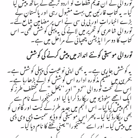
توروالی کے ان قدیم قطعات کو اردو ترجمے کے ساتھ پیش کیا
گیا۔ یہ کتاب قارئین میں بہت مقبول رہی اور پاکستان کے
بڑے اخبارات اور بی بی سی نے اس پر مضامین شائع کئے۔
توروالی شاعری کو تحریر میں لانے کی یہ پہلی کوشش تھی۔ اس
کتاب کا دوسرا ایڈیشن چھپائی کے مراحل میں ہے۔
توروالی موسیقی کو نئے انداز میں پیش کرنے کی کوشش
یہ کوشش جاری ہے۔ یہ بھی اپنی نوعیت کی پہلی کوشش ہے۔
بحرین میں مقیم مذکورہ ادارہ اس کوشش کو اگے بڑھارہا ہے۔
اس کے تحت توروالی ’’ڙو “ اور ’’پھل “ کے مختلف طرز کو
ایک اچھے سٹوڈیو میں ریکارڈ کرایا گیا اور منجُورا کے نام سے
البم پیش کیا گیا۔ اس البم میں جدید طرز کے گیت اور گانوں کو
بھی ریکارڈ کیا گیا۔ پھر اس موسیقی کو وڈیو سمیت ڈی وی ڈی
میں پیش کیا۔ اور اسے ”منجُورا“ یعنی تحفے کا نام دیا گیا۔