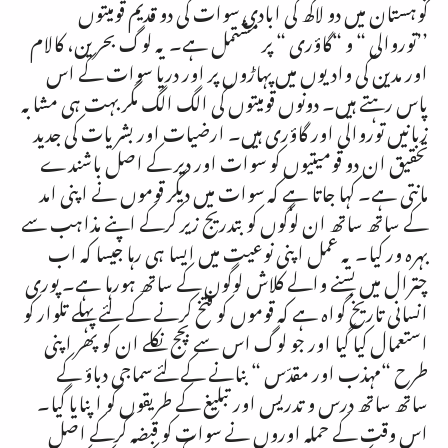
کوہستان میں دو لاکھ کی ابادی سوات کی دو قدیم قومیتوں
’’توروالی “ و “گاؤری “ پر مشتمل ہے۔ یہ لوگ بحرین، کالام
اور مدین کی وادیوں میں پہاڑوں پر اور دریا سوات کے اس
پاس رہتے ہیں۔ دونوں قومیتوں کی الگ الگ مگر بہت ہی مشابہ
زبانیں توروالی اور گاؤری ہیں۔ ارضیات اور بشریات کی جدید
تحقیق ان دو قومیتیوں کو سوات اور دیر کے اصل باشندے
مانتی ہے۔ کہا جاتا ہے کہ سوات میں دیگر قوموں نے اپنی امد
کے ساتھ ساتھ ان لوگوں کو بتدریج زیر کرکے اپنے مذاہب سے
بہرہ ور کیا۔ یہ عمل اپنی نوعیت میں ایسا ہی رہا جیسا کہ اب
چترال میں بسنے والے کلاش لوگوں کے ساتھ ہورہا ہے۔ پوری
انسانی تاریخ گواہ ہے کہ قوموں کو فتخ کرنے کے لئے پہلے تلوار کو
استعمال کیا گیا اور جو لوگ اس سے بچج نکلے ان کو پھر اپنی
طرح “مہذب اور مقدّس “ بنانے کے لئےسماجی دباؤ کے
ساتھ ساتھ درس و تدریس اور تبلیغ کے طریقوں کو اپنایا گیا۔
اس وقت کے حملہ اوروں نے سوات کو قبضہ کرکے اصل