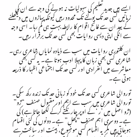
ایسے میں جدید تعلیم کی سہولیات نہ ہونے کی وجہ سے ان کی
زبانیں کسی حد تک بولنے تک محدود رہیں کیونکہ پہاڑوں میں دیکھلنے
کے بعد ان سے فاتح اقوام کا رابطہ بہت ہی کم رہا۔ اسی وجہ
سے انکی اپنی دیسی روایات بھی کسی حد تک برقرار رہیں۔
ان کلتوری روایات میں سب سے ذیادہ نمایاں شاعری رہی۔
شاعری کسی بھی زبان کا پہلا ادب ہوتا ہے۔ یہ کسی بھی
معاشرے میں انفرادی اور کسی حد تک اجتماعی اظہار کا ذریعہ
ہوتی ہے۔
توروالی شاعری کسی حد تک خود کو زبانی حد تک زندہ رکھ سکی۔
توروالی شاعری میں سب سے اہم اور مقبول صنف “ڙو”
(ژو اصل میں ’ر ‘ کے اوپر چار نکتے کرکے لکھا جاتا ہے) کی
ہے۔ دوسری اہم صنف “پھل” ہے۔ دونوں کی کئی اقسام
ہوجاتی ہیں مگر یہ اقسام کسی موضوع، ہیئت اور ساخت سے