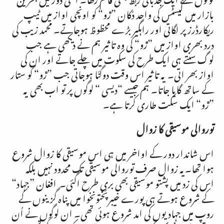
بازار میں کیسٹس کی واحد دُکان ”ڙو“ کو اونچی اواز میں ٹیپ
ریکارڈرز پر لگاتی اور راہگیر بڑے محظوظ ہوجاتے۔ محمد زیب کی
درد بھری اواز میں ”ڙو“ کی وہ تاثیر ہم نے دیکھی ہے جب
لوگ سنتے ہی ایک طرح کی سکوت میں چلے جاتے اور ان کی
اواز بھر اتی۔ یہ تاثیر اس وقت دوگنّا ہوجاتی جب ”ڙو“ کو ستار
کے ساتھ گایا جاتا۔ ہم جیسے “دیسی “ لوگوں پر تو اب بھی یہ
”ڙو“ ایک سکت طاری کرتا ہے۔
توروالی موسیقی کا زوال
اس شاندار دور کے اواخر میں ہی اس موسیقی کا زوال شروع
ہوا تھا۔یہ زوال صرف توروالی موسیقی تک محدود نہیں بلکہ
اس کی زد میں پشتو موسیقی بھی بری طرح اگئی۔ افغان ”جہاد“
کے شروع ہوتے ہی پورے خیبرپُختونخوا میں پناہ گزینوں کے
روپ میں جہادیوں کی امد شروع ہوئی تھی۔ ان لوگوں نے اُن