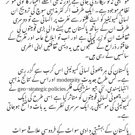
نظام موجود ہے۔ ایک طرف اگر کٹر مذہبی سوچ کی ترویج ان
لسانی کمیونیٹیز کو اپنے کلتور سے نفرت پر اکساتی ہے تو دوسری
طرف ان کے ساتھ پاکستان میں بسنے والی بڑی قومیتوں کی
ثقافت ان کو زیر کرتی ہے اور اب تو ابلاغ عامہ اور تفریح کے
طاقتور ذرائع کے شکنجوں میں یہ دیسی ثقافتیں اپنی اخری
سانسیں لے رہی ہیں۔
پاکستان کی ہر چھوٹی لسانی کمیونیٹی اس کرب سے گزر رہی
ہے۔ کس طرح جدیدت
modernity
اوراس کے نتائج مذہبی
انتہاپسندی، نئی جیو سٹریٹجیک فکر
geo-strategic policies
نے
ان چھوٹی لسانی قومیتوں کو متاثر کیا ہے اسی طرح کی ایک
کمیونیٹی کی موسیقی پر ایک سرسری نظر سے یہ بات واضح ہوجاتی
ہے۔
پاکستان کے بہشتی وادی سوات کے فردوسی علاقے سوات