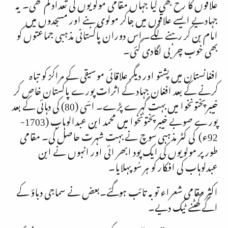
علاقوں کا رخ بھی کیا جہاں مقامی مولویوں کی تعداد کم تھی۔ یہ
جہادیے ایسے علاقوں میں جاکر مولوی بنے اور مسجدوں میں
امام بن کر رہنے لگے۔ اس دوران پاکستانی مذہبی جماعتوں کو
بھی خوب چربی لگادی گئی۔
افغانستان میں پشتو اور دیگر علاقائی موسیقی کے مراکز کو تباہ
کرنے کے بعد افغان جہاد کے اثرات پورے پاکستان خاص کر
خیبرپختونخوا میں بہت گہرے پڑے۔ اسّی (80) کی دہائی کے بعد
پورے صوبے خیبرپختونخوا میں محمد ابن عبدالوہاب (
1703-
92
ء) کی کٹر مذہبی سوچ نے بہت شہرت حاصل کی۔ مقامی
طور پر مولویوں کی ایک پود ابھر ائی اور انہوں نے ابن
عبدلوہاب کی افکار کو ہر سُو پہلایا۔
اکثر مقامی شعراء توبہ تائب ہوگئے۔بعض نے سماجی دباؤ کے
اگے گھٹنے ٹیک دیے۔